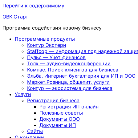
Перейти к содержимому
ОВК.Старт
Программа содействия новому бизнесу
Программные продукты
Контур Экстерн
Staffcop — информация под надежной защи
Пульс — Учет финансов
Толк — аудио-видеоконференции
Компас. Поиск клиентов для бизнеса
Эльба. Интернет бухгалтерия для ИП и ООО
Маркет.Розница, общепит, услуги
Контур — экосистема для бизнеса
Услуги
Регистрация бизнеса
Регистрация ИП онлайн
Полезные советы
Документы ООО
Документы ИП
Сайты
О компании