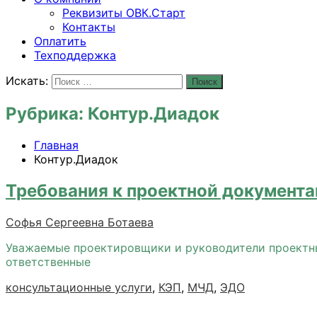
Реквизиты ОВК.Старт
Контакты
Оплатить
Техподдержка
Искать:
Поиск
Рубрика:
Контур.Диадок
Главная
Контур.Диадок
Требования к проектной документа
Софья Сергеевна Ботаева
Уважаемые проектировщики и руководители проектных
ответственные
консультационные услуги
,
КЭП
,
МЧД
,
ЭДО