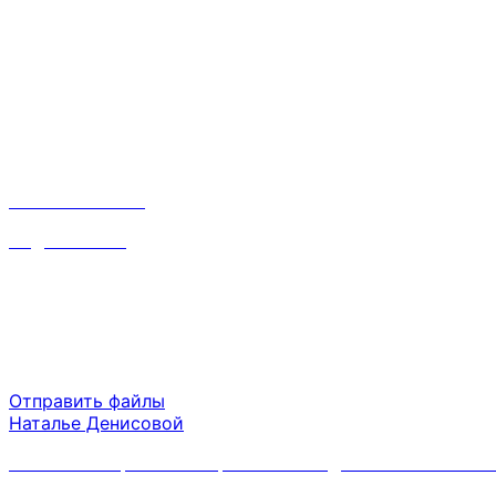
Лучший вариант
Это прекрасно, когда можно сосредоточиться на гла
Контакты
Наталья:
8 910 668 31 87
inf@srvsoft.ru
Время работы
Пн-Пт 09:00 - 18:00
Сб-Вс выходной
Отправить файлы
Наталье Денисовой
Политика обработки персональных данных ООО "ОВК.