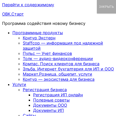
Перейти к содержимому
ЗАКРЫТЬ
ОВК.Старт
Программа содействия новому бизнесу
Программные продукты
Контур Экстерн
Staffcop — информация под надежной
защитой
Пульс — Учет финансов
Толк — аудио-видеоконференции
Компас. Поиск клиентов для бизнеса
Эльба. Интернет бухгалтерия для ИП и ООО
Маркет.Розница, общепит, услуги
Контур — экосистема для бизнеса
Услуги
Регистрация бизнеса
Регистрация ИП онлайн
Полезные советы
Документы ООО
Документы ИП
Сайты