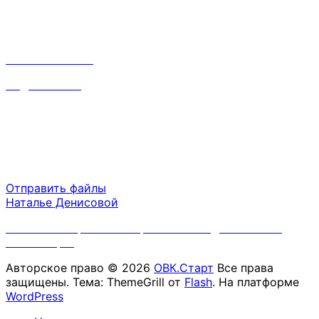
Наталья:
8 910 668 31 87
inf@srvsoft.ru
Время работы
Пн-Пт 09:00 - 18:00
Сб-Вс выходной
Отправить файлы
Наталье Денисовой
Политика обработки персональных данных ООО
"ОВК.Старт"
Авторское право © 2026
ОВК.Старт
Все права
защищены. Тема: ThemeGrill от
Flash
. На платформе
WordPress