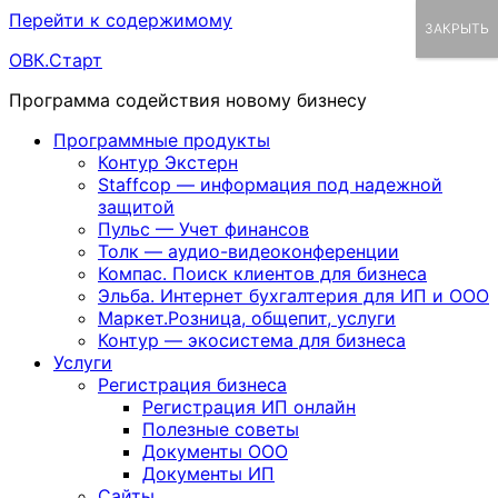
Перейти к содержимому
ЗАКРЫТЬ
ОВК.Старт
Программа содействия новому бизнесу
Программные продукты
Контур Экстерн
Staffcop — информация под надежной
защитой
Пульс — Учет финансов
Толк — аудио-видеоконференции
Компас. Поиск клиентов для бизнеса
Эльба. Интернет бухгалтерия для ИП и ООО
Маркет.Розница, общепит, услуги
Контур — экосистема для бизнеса
Услуги
Регистрация бизнеса
Регистрация ИП онлайн
Полезные советы
Документы ООО
Документы ИП
Сайты