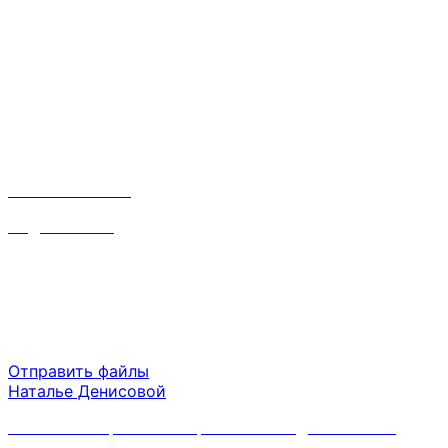
главном. Занимайтесь своим делом.
Организационные вопросы для старта бизнеса
решим мы. Бесплатно!
Контакты
Наталья:
8 910 668 31 87
inf@srvsoft.ru
Время работы
Пн-Пт 09:00 - 18:00
Сб-Вс выходной
Отправить файлы
Наталье Денисовой
Политика обработки персональных данных ООО
"ОВК.Старт"