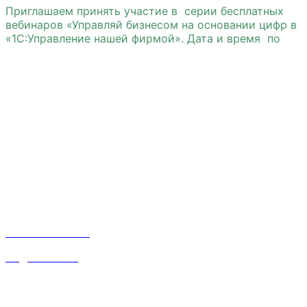
Приглашаем принять участие в серии бесплатных
вебинаров «Управляй бизнесом на основании цифр в
«1С:Управление нашей фирмой». Дата и время по
Лучший вариант
Это прекрасно, когда можно сосредоточиться на
главном. Занимайтесь своим делом.
Организационные вопросы для старта бизнеса
решим мы. Бесплатно!
Контакты
Наталья:
8 910 668 31 87
inf@srvsoft.ru
Время работы