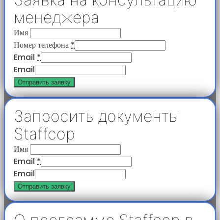
менеджера
Имя
Номер телефона
*
Email
*
Email
Отправить заявку
Запросить документы
Staffcop
Имя
Email
*
Email
Отправить заявку