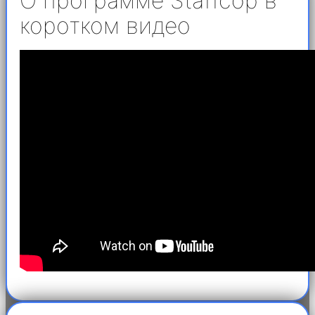
О программе Staffcop в
коротком видео