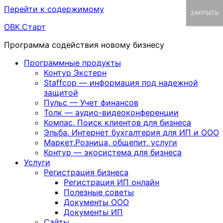
Перейти к содержимому
ЗАКРЫТЬ
ОВК.Старт
Программа содействия новому бизнесу
Программные продукты
Контур Экстерн
Staffcop — информация под надежной
защитой
Пульс — Учет финансов
Толк — аудио-видеоконференции
Компас. Поиск клиентов для бизнеса
Эльба. Интернет бухгалтерия для ИП и ООО
Маркет.Розница, общепит, услуги
Контур — экосистема для бизнеса
Услуги
Регистрация бизнеса
Регистрация ИП онлайн
Полезные советы
Документы ООО
Документы ИП
Сайты