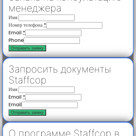
менеджера
Имя
Номер телефона
*
Email
*
Phone
Отправить заявку
Запросить документы
Staffcop
Имя
Email
*
Email
Отправить заявку
О программе Staffcop в