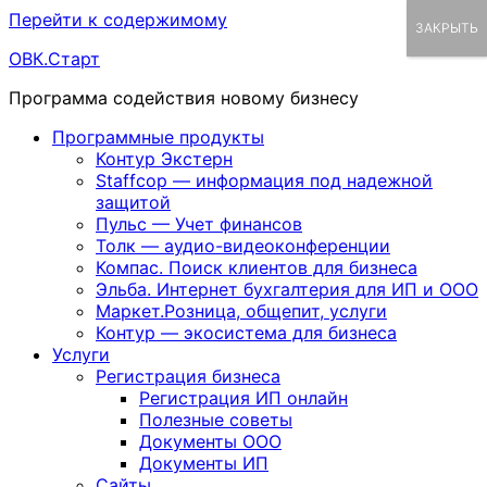
Перейти к содержимому
ЗАКРЫТЬ
ОВК.Старт
Программа содействия новому бизнесу
Программные продукты
Контур Экстерн
Staffcop — информация под надежной
защитой
Пульс — Учет финансов
Толк — аудио-видеоконференции
Компас. Поиск клиентов для бизнеса
Эльба. Интернет бухгалтерия для ИП и ООО
Маркет.Розница, общепит, услуги
Контур — экосистема для бизнеса
Услуги
Регистрация бизнеса
Регистрация ИП онлайн
Полезные советы
Документы ООО
Документы ИП
Сайты