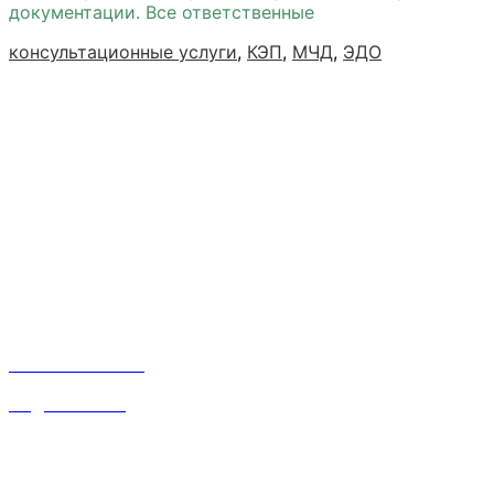
документации. Все ответственные
консультационные услуги
,
КЭП
,
МЧД
,
ЭДО
Лучший вариант
Это прекрасно, когда можно сосредоточиться на
главном. Занимайтесь своим делом.
Организационные вопросы для старта бизнеса
решим мы. Бесплатно!
Контакты
Наталья:
8 910 668 31 87
inf@srvsoft.ru
Время работы