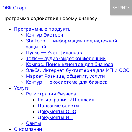
Перейти
ОВК.Старт
ЗАКРЫТЬ
к
Программа содействия новому бизнесу
содержимому
Программные продукты
Контур Экстерн
Staffcop — информация под надежной
защитой
Пульс — Учет финансов
Толк — аудио-видеоконференции
Компас. Поиск клиентов для бизнеса
Эльба. Интернет бухгалтерия для ИП и ООО
Маркет.Розница, общепит, услуги
Контур — экосистема для бизнеса
Услуги
Регистрация бизнеса
Регистрация ИП онлайн
Полезные советы
Документы ООО
Документы ИП
Сайты
О компании