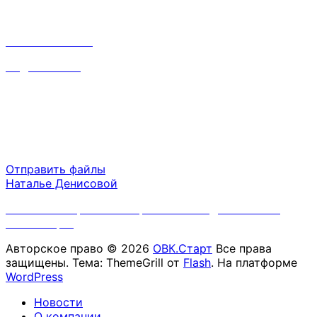
Наталья:
8 910 668 31 87
inf@srvsoft.ru
Время работы
Пн-Пт 09:00 - 18:00
Сб-Вс выходной
Отправить файлы
Наталье Денисовой
Политика обработки персональных данных ООО
"ОВК.Старт"
Авторское право © 2026
ОВК.Старт
Все права
защищены. Тема: ThemeGrill от
Flash
. На платформе
WordPress
Новости
О компании