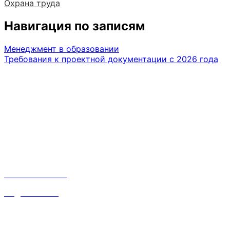
Охрана труда
Навигация по записям
Менеджмент в образовании
Требования к проектной документации с 2026 года
Лучший вариант
Это прекрасно, когда можно сосредоточиться на гла
Контакты
Наталья:
8 910 668 31 87
inf@srvsoft.ru
Время работы