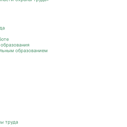
да
боте
 образования
ильным образованием
ны труда