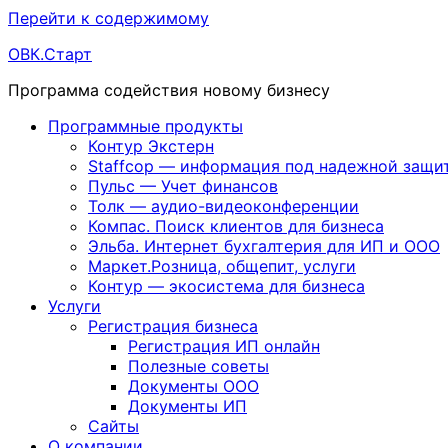
Перейти к содержимому
ОВК.Старт
Программа содействия новому бизнесу
Программные продукты
Контур Экстерн
Staffcop — информация под надежной защи
Пульс — Учет финансов
Толк — аудио-видеоконференции
Компас. Поиск клиентов для бизнеса
Эльба. Интернет бухгалтерия для ИП и ООО
Маркет.Розница, общепит, услуги
Контур — экосистема для бизнеса
Услуги
Регистрация бизнеса
Регистрация ИП онлайн
Полезные советы
Документы ООО
Документы ИП
Сайты
О компании