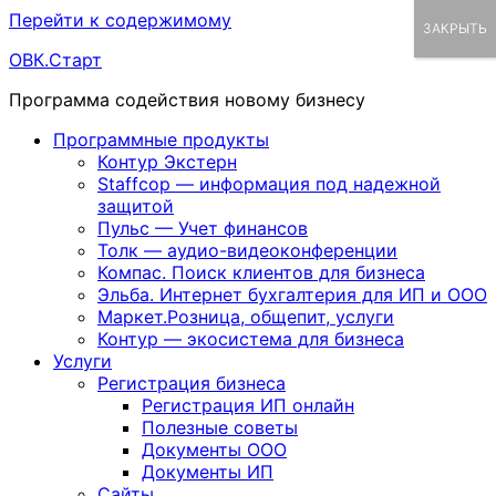
Перейти к содержимому
ЗАКРЫТЬ
ОВК.Старт
Программа содействия новому бизнесу
Программные продукты
Контур Экстерн
Staffcop — информация под надежной
защитой
Пульс — Учет финансов
Толк — аудио-видеоконференции
Компас. Поиск клиентов для бизнеса
Эльба. Интернет бухгалтерия для ИП и ООО
Маркет.Розница, общепит, услуги
Контур — экосистема для бизнеса
Услуги
Регистрация бизнеса
Регистрация ИП онлайн
Полезные советы
Документы ООО
Документы ИП
Сайты