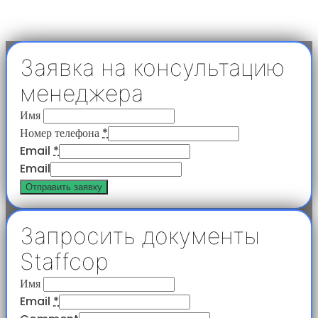
Заявка на консультацию
менеджера
Имя
Номер телефона
*
Email
*
Email
Отправить заявку
Запросить документы
Staffcop
Имя
Email
*