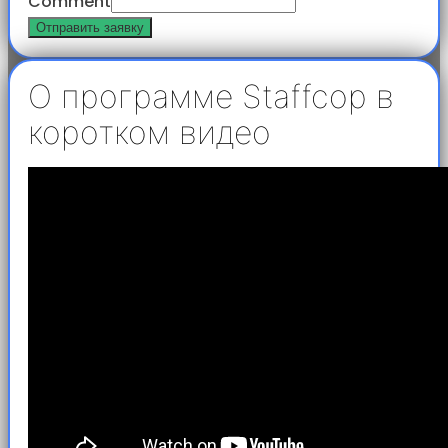
Comment
Отправить заявку
О программе Staffcop в
коротком видео