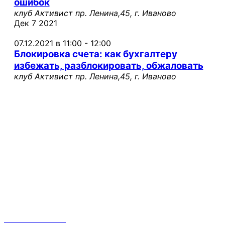
ошибок
клуб Активист
пр. Ленина,45, г. Иваново
Дек
7
2021
07.12.2021 в 11:00
-
12:00
Блокировка счета: как бухгалтеру
избежать, разблокировать, обжаловать
клуб Активист
пр. Ленина,45, г. Иваново
Лучший вариант
Это прекрасно, когда можно сосредоточиться на
главном. Занимайтесь своим делом.
Организационные вопросы для старта бизнеса
решим мы. Бесплатно!
Контакты
Наталья:
8 910 668 31 87