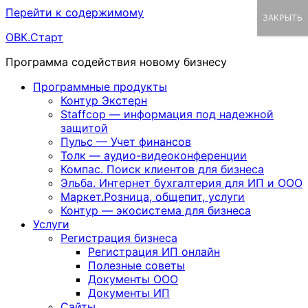
Перейти к содержимому
×
ЗАКРЫТЬ
ОВК.Старт
Программа содействия новому бизнесу
Программные продукты
Контур Экстерн
Staffcop — информация под надежной
защитой
Пульс — Учет финансов
Толк — аудио-видеоконференции
Компас. Поиск клиентов для бизнеса
Эльба. Интернет бухгалтерия для ИП и ООО
Маркет.Розница, общепит, услуги
Контур — экосистема для бизнеса
Услуги
Регистрация бизнеса
Регистрация ИП онлайн
Полезные советы
Документы ООО
Документы ИП
Сайты