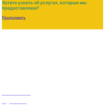
Хотите узнать об услугах, которые мы
предоставляем?
Продолжить
Лучший вариант
Это прекрасно, когда можно сосредоточиться на
главном. Занимайтесь своим делом.
Организационные вопросы для старта бизнеса
решим мы. Бесплатно!
Контакты
Наталья:
8 910 668 31 87
inf@srvsoft.ru