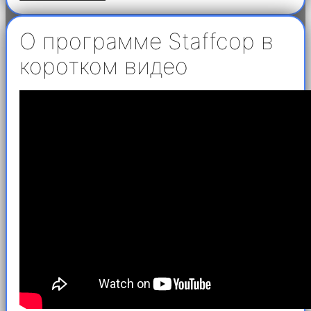
О программе Staffcop в
коротком видео