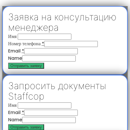
Заявка на консультацию
менеджера
Имя
Номер телефона
*
Email
*
Name
Отправить заявку
Запросить документы
Staffcop
Имя
Email
*
Name
Отправить заявку